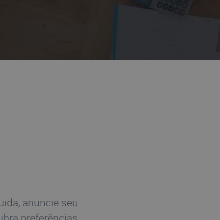
uida, anuncie seu
cubra preferências