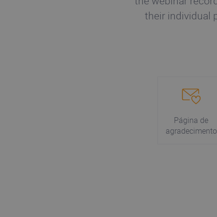
the webinar recor
their individual
Página de
agradecimento