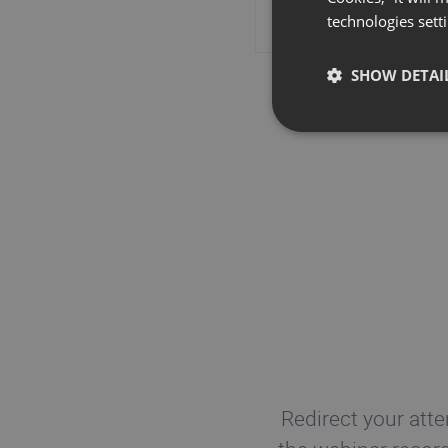
Custom
Sala 
technologies sett
branding
SHOW DETAI
Redirect your att