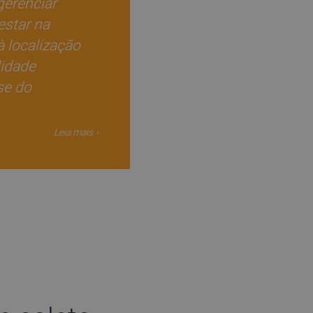
gerenciar
estar na
 localização
lidade
se do
Leia mais