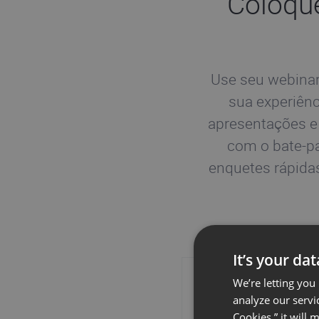
Coloque
Use seu webinar
sua experiênc
apresentações e 
com o bate-p
enquetes rápida
It’s your da
We’re letting you
analyze our servi
Cookies,” it will