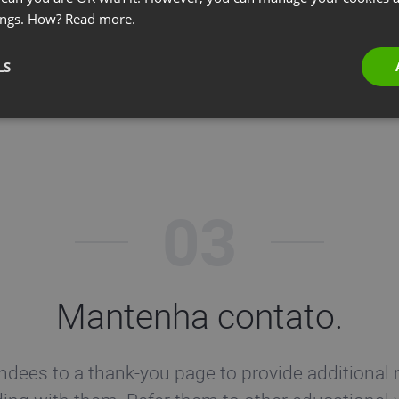
Quadro
Comparti
de webinar
Apresentação
ings. How?
Read more.
interativo
de t
LS
03
Mantenha contato.
endees to a thank-you page to provide additional 