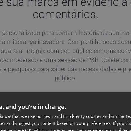
 sua marca em evidência 
comentários.
 personalizado para contar a história da sua ma
ia e liderança inovadora. Compartilhe seus do
sua tela. Interaja com seu público em uma conve
apo moderado e uma sessão de P&R. Colete co
s e pesquisas para saber das necessidades e pre
público.
ta, and you’re in charge.
 know that we use our own and third-party cookies and similar te
ces and suggest you content based on your preferences. If you clic
 mean you are OK with it. However, you can manage your cookies a