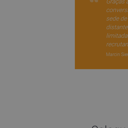
Graças à
convers
sede de
distant
limitada
recruta
Marcin Sie