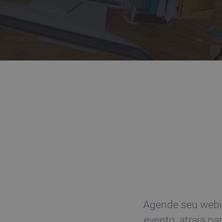
Agende seu webin
evento, atraia pa