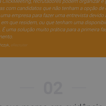
 ClickMeeting, recrutadores podem organizar e 
as com candidatos que não tenham a opção de 
 uma empresa para fazer uma entrevista devido à
e em que residem, ou que tenham uma disponibi
. É uma solução muito prática para a primeira fa
mento.
ńczyk,
eRecruiter
02