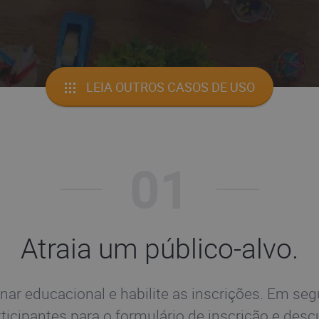
LEIA OUTROS CASOS DE USO
01
Atraia um público-alvo.
ar educacional e habilite as inscrições. Em seg
rticipantes para o formulário de inscrição e des