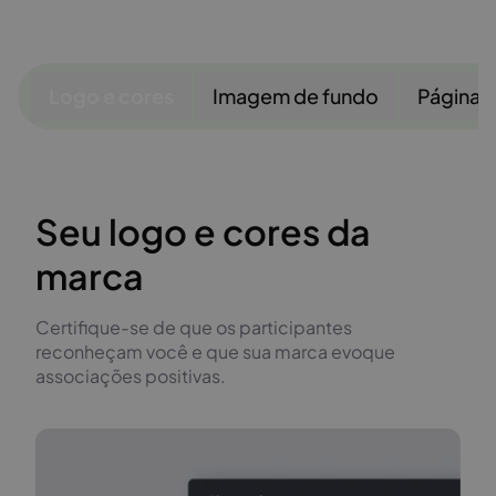
Logo e cores
Imagem de fundo
Páginas
Seu logo e cores da
marca
Certifique-se de que os participantes
reconheçam você e que sua marca evoque
associações positivas.