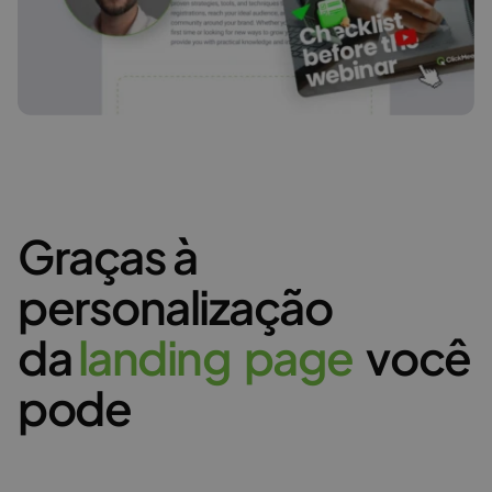
Graças à
personalização
da
l
a
n
d
i
n
g
p
a
g
e
você
pode