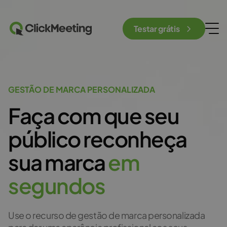
Testar grátis
GESTÃO DE MARCA PERSONALIZADA
Faça com que seu
público reconheça
sua marca
e
m
s
e
g
u
n
d
o
s
Use o recurso de gestão de marca personalizada