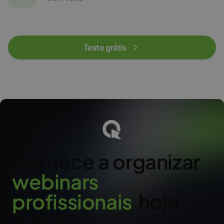
Teste grátis
Comece a organizar
w
e
b
i
n
a
r
s
p
r
o
f
i
s
s
i
o
n
a
i
s
hoje
mesmo