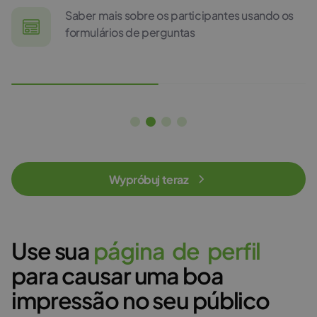
Saber mais sobre os participantes usando os
formulários de perguntas
Wypróbuj teraz
Use sua
p
á
g
i
n
a
d
e
p
e
r
f
i
l
para causar uma boa
impressão no seu público