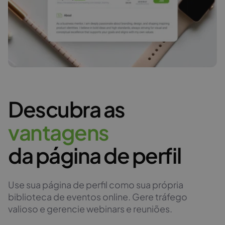
Descubra as
v
a
n
t
a
g
e
n
s
da página de perfil
Use sua página de perfil como sua própria
biblioteca de eventos online. Gere tráfego
valioso e gerencie webinars e reuniões.