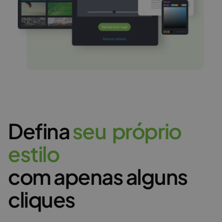
Defina
s
e
u
p
r
ó
p
r
i
o
e
s
t
i
l
o
com apenas alguns
cliques