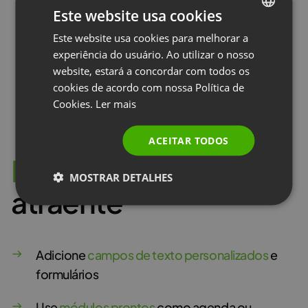
Este website usa cookies
Este website usa cookies para melhorar a
ENGLISH
Experimente grátis
experiência do usuário. Ao utilizar o nosso
FRENCH
website, estará a concordar com todos os
GERMAN
cookies de acordo com nossa Política de
Cookies.
Ler mais
POLISH
RUSSIAN
ACEITAR TODOS
SPANISH
L
a
n
d
i
n
g
p
a
g
e
MOSTRAR DETALHES
PORTUGUESE
atraente
ITALIAN
Adicione
campos de texto personalizados
e
formulários
Use
módulos prontos
como agenda ou