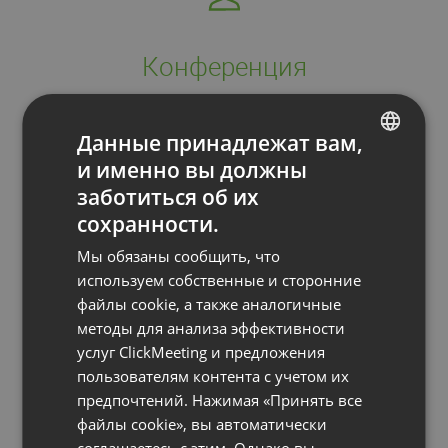
Конференция
Участники могут разговаривать друг с
Данные принадлежат вам,
другом. все могут принимать участие в
и именно вы должны
беседе, как и на обычной онлайн-
ENGLISH
заботиться об их
конференции. Этот тип мероприятия
FRENCH
сохранности.
доступен, только если число участников
GERMAN
Мы обязаны сообщить, что
не превышает 40.
POLISH
используем собственные и сторонние
файлы cookie, а также аналогичные
RUSSIAN
методы для анализа эффективности
SPANISH
услуг ClickMeeting и предложения
пользователям контента с учетом их
PORTUGUESE
предпочтений. Нажимая «Принять все
ITALIAN
файлы cookie», вы автоматически
соглашаетесь с этим. Однако вы