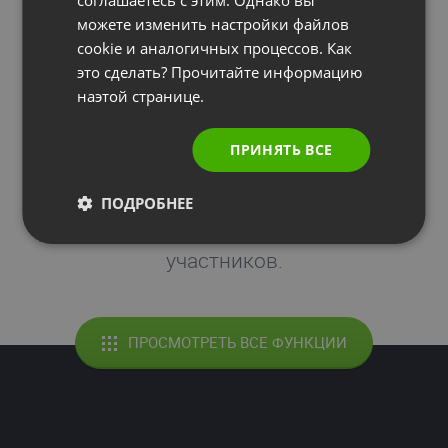
Приватный режим
можете изменить настройки файлов
cookie и аналогичных процессов. Как
это сделать? Прочитайте информацию
Используйте этот режим, когда на
наэтой странице.
вебинаре выступают несколько
докладчиков. Приватный режим дает
ПРИНЯТЬ ВСЕ
докладчикам возможность обсуждать
между собой вопросы, при этом их
ПОДРОБНЕЕ
разговор не будет слышен для других
участников.
ПРОСМОТРЕТЬ ВСЕ ФУНКЦИИ