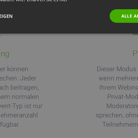
EIGEN
ALLE A
ing
P
mer können
Dieser Modus i
echen. Jeder
wenn mehrere
ch beitragen,
Ihrem Webina
inem normalen
Privat-Mo
ent-Typ ist nur
Moderatore
lnehmeranzahl
sprechen, ohn
fügbar.
Teilnehmern