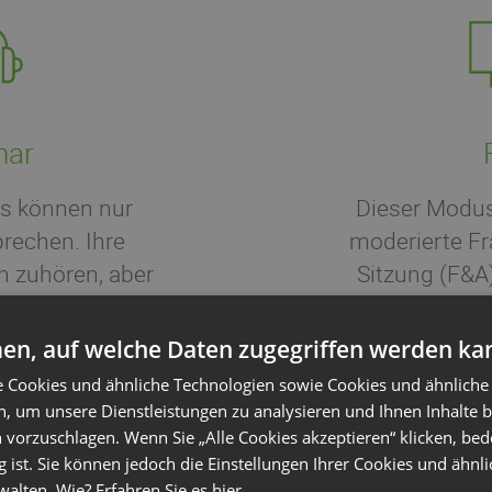
nar
s können nur
Dieser Modus
rechen. Ihre
moderierte F
 zuhören, aber
Sitzung (F&A
 stellen.
können sich 
und der Mode
en, auf welche Daten zugegriffen werden ka
das Wort ert
e Cookies und ähnliche Technologien sowie Cookies und ähnliche
entziehen. Es 
n, um unsere Dienstleistungen zu analysieren und Ihnen Inhalte 
Teilnehm
 vorzuschlagen. Wenn Sie „Alle Cookies akzeptieren“ klicken, bed
g ist. Sie können jedoch die Einstellungen Ihrer Cookies und ähnl
walten. Wie? Erfahren Sie es
hier