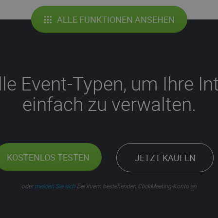
ALLE FUNKTIONEN ANSEHEN
lle Event-Typen, um Ihre In
einfach zu verwalten.
KOSTENLOS TESTEN
JETZT KAUFEN
oder
melden Sie sich
bei Ihrem bestehenden ClickMeeting-Konto an