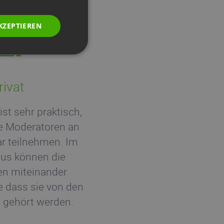
POLISH
RUSSIAN
KZEPTIEREN
SPANISH
PORTUGUESE
ITALIAN
rivat
st sehr praktisch,
 Moderatoren an
r teilnehmen. Im
dus können die
n miteinander
e dass sie von den
 gehört werden.