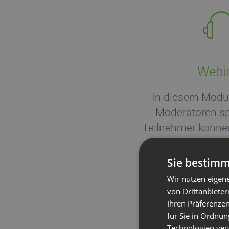
Webi
In diesem Modu
Moderatoren sp
Teilnehmer können
keine Fragen
Sie bestimm
Wir nutzen eigen
von Drittanbieter
Ihren Präferenzen
für Sie in Ordnun
Technologien ver