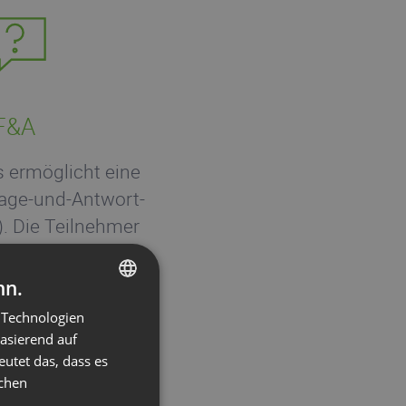
F&A
 ermöglicht eine
rage-und-Antwort-
). Die Teilnehmer
bei Fragen melden
rator kann ihnen
nn.
eilen und wieder
 Technologien
ENGLISH
kann immer nur ein
basierend auf
FRENCH
er sprechen.
eutet das, dass es
GERMAN
ichen