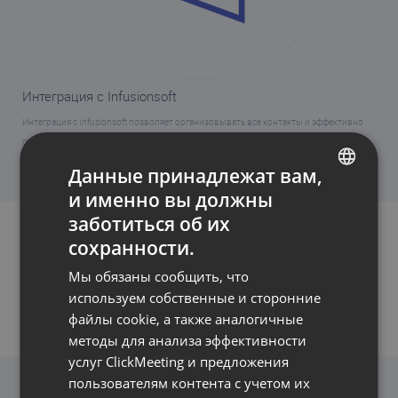
Интеграция с Infusionsoft
Интеграция с Infusionsoft позволяет организовывать все контакты и эффективно
группировать их. Функция интеграции с Infusionsoft собирает ценные и удобные
данные, которые помогут вам развивать свой бизнес.
Данные принадлежат вам,
и именно вы должны
ENGLISH
заботиться об их
FRENCH
сохранности.
GERMAN
Мы обязаны сообщить, что
POLISH
используем собственные и сторонние
файлы cookie, а также аналогичные
ПРИЗЫВ К ДЕЙСТВИЮ
RUSSIAN
методы для анализа эффективности
SPANISH
услуг ClickMeeting и предложения
пользователям контента с учетом их
PORTUGUESE