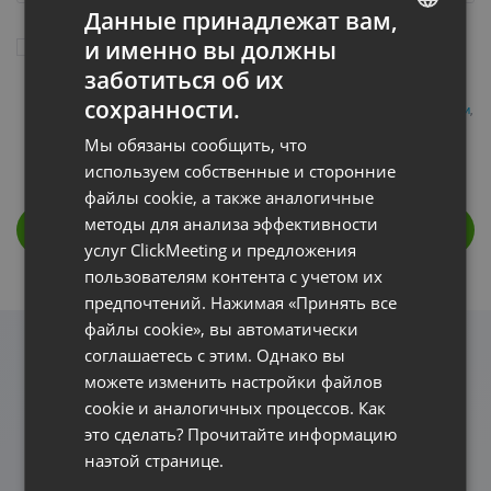
Данные принадлежат вам,
и именно вы должны
Я хочу бесплатно протестировать платформу ClickMeeting в течение 14
ENGLISH
дней в обмен на согласие получать маркетинговую и образовательную
заботиться об их
информацию о платформе, то есть
Подробности
FRENCH
сохранности.
Нажимая на кнопку активации, я принимаю
Политику конфиденциальности
,
Общие условия использования сервиса
,
Соглашение об обработке данных
GERMAN
и подтверждаю создание тестовой учетной записи для
Мы обязаны сообщить, что
предпринимательской деятельности,
Подробности
POLISH
используем собственные и сторонние
файлы cookie, а также аналогичные
RUSSIAN
методы для анализа эффективности
СОГЛАСИСЬ И НАЧНИ БЕСПЛАТНО
SPANISH
услуг ClickMeeting и предложения
пользователям контента с учетом их
PORTUGUESE
предпочтений. Нажимая «Принять все
ITALIAN
файлы cookie», вы автоматически
соглашаетесь с этим. Однако вы
Проводите онлайн-конференции и
можете изменить настройки файлов
cookie и аналогичных процессов. Как
вебинары для студентов, заказчиков
это сделать? Прочитайте информацию
и рабочих коллективов.
наэтой странице.