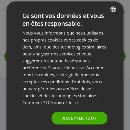
Je souhaite tester gratuitement la plate-forme ClickMeeting pendant 14 jours
en échange de mon acceptation de recevoir des informations commerciales et
Ce sont vos données et vous
éducatives sur la plate-forme.
En savoir plus
en êtes responsable.
En cliquant le bouton d’activation, j’accepte la
Politique de Confidentialite
ENGLISH
, les
Conditions Generales d’Utilisation
, l’
Accord de Protection des Données
et
Nous vous informons que nous utilisons
confirme la création d’un compte d’essai pour usage professionnel,
En savoir
FRENCH
plus
nos propres cookies et des cookies de
GERMAN
tiers, ainsi que des technologies similaires
pour analyser nos services et vous
POLISH
ACCEPTER ET DÉMARRER GRATUITEMENT
suggérer un contenu basé sur vos
RUSSIAN
préférences. Si vous cliquez sur Accepter
SPANISH
tous les cookies, cela signifie que vous
acceptez ces conditions. Toutefois, vous
PORTUGUESE
pouvez gérer les paramètres de vos
ITALIAN
Restez en contact avec vos étudiants,
cookies et des technologies similaires.
Comment ? Découvrez-le
ici.
vos clients et vos membres d'équipe
grâce aux réunions en ligne et aux
ACCEPTER TOUT
webinaires.