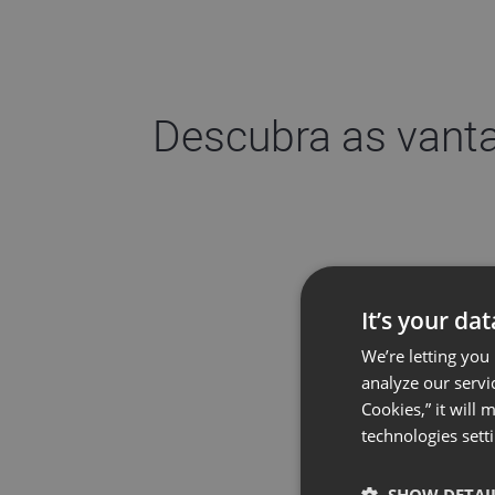
Descubra as vanta
It’s your da
We’re letting you
analyze our servi
Cookies,” it will
technologies sett
SHOW DETAI