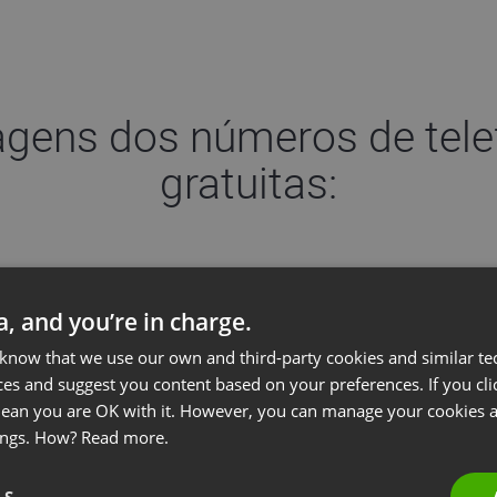
gens dos números de tele
gratuitas:
Disponibilize seu evento para um público ma
ta, and you’re in charge.
 know that we use our own and third-party cookies and similar te
ces and suggest you content based on your preferences. If you clic
 mean you are OK with it. However, you can manage your cookies a
Calcule e compre minutos para ligações grat
ings. How?
Read more.
facilmente.
LS