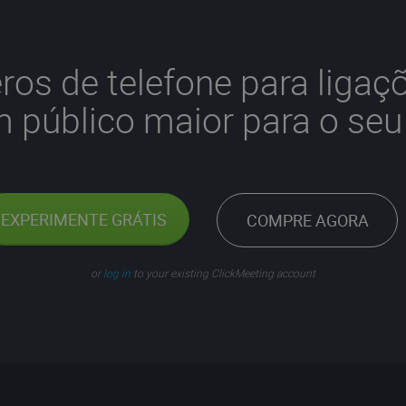
ros de telefone para ligaçõ
m público maior para o seu
EXPERIMENTE GRÁTIS
COMPRE AGORA
or
log in
to your existing ClickMeeting account