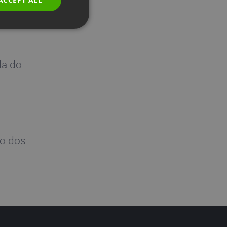
RUSSIAN
SPANISH
PORTUGUESE
ITALIAN
la do
to dos