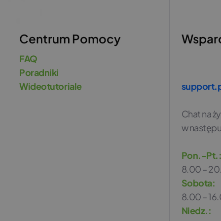
Centrum Pomocy
Wsparc
FAQ
Poradniki
Wideotutoriale
support.
Chat na ż
w następu
Pon.-Pt.
8.00 – 2
Sobota:
8.00 – 16
Niedz.: