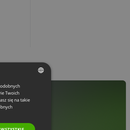
 podobnych
ENGLISH
wie Twoich
FRENCH
asz się na takie
GERMAN
obnych
POLISH
RUSSIAN
 WSZYSTKIE