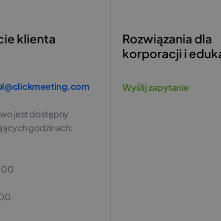
ie klienta
Rozwiązania dla
korporacji i eduk
pl@clickmeeting.com
Wyślij zapytanie
ywo jest dostępny
jących godzinach:
:
0.00
.00