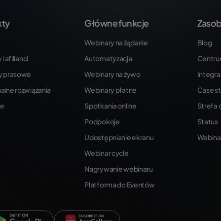
kty
Główne funkcje
Zaso
Webinary na żądanie
Blog
i afilianci
Automatyzacja
Centr
y prasowe
Webinary na żywo
Integra
alne rozwiązania
Webinary płatne
Case st
se
Spotkania online
Strefa
Podpokoje
Status
Udostępnianie ekranu
Webina
Webinar cycle
Nagrywanie webinaru
Platforma do Eventów