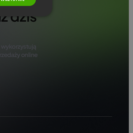
SPANISH
ż dziś
PORTUGUESE
ITALIAN
ż wykorzystują
rzedaży online