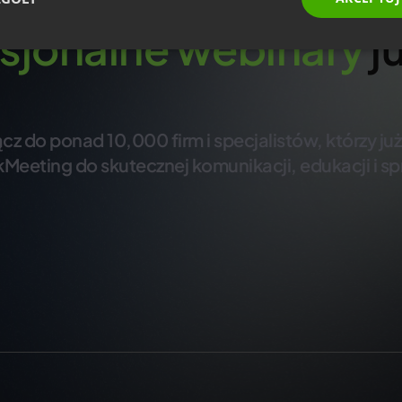
Zacznij prowadzić
sjonalne
webinary
ju
cz do ponad 10,000 firm i specjalistów, którzy ju
kMeeting do skutecznej komunikacji, edukacji i sp