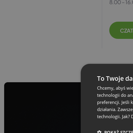
8.00 – 16
CZAT
To Twoje da
Chcemy, abyś wie
technologii do a
preferencji. Jeśli
działania. Zawsz
technologii. Jak?
POKAŻ SZCZ