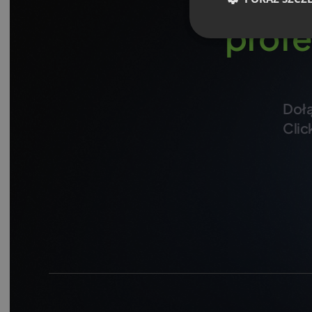
profe
Dołą
Clic