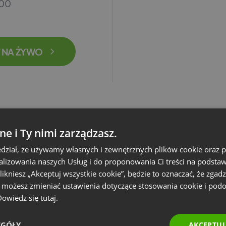
.00
 NA ŻYWO
ne i Ty nimi zarządzasz.
dział, że używamy własnych i zewnętrznych plików cookie oraz
nalizowania naszych Usług i do proponowania Ci treści na podsta
 klikniesz „Akceptuj wszystkie cookie”, będzie to oznaczać, że zgadz
e możesz zmieniać ustawienia dotyczące stosowania cookie i pod
 Dowiedz się
tutaj.
EGÓŁY
AKCEPTUJ