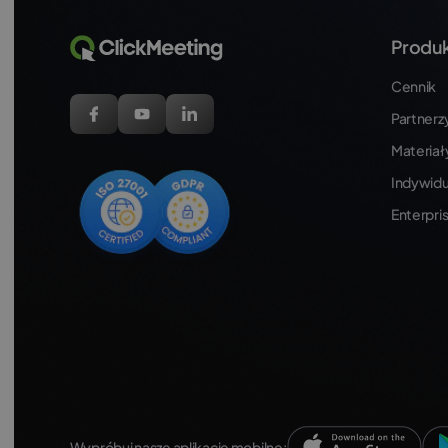
Produ
Cennik
Partnerzy 
Materiał
Indywidu
Enterpri
Wypróbuj nasze aplikacje mobilne: