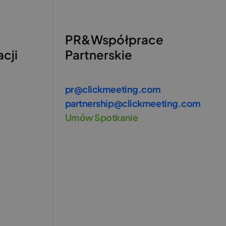
PR&Współprace
acji
Partnerskie
pr@clickmeeting.com
partnership@clickmeeting.com
Umów Spotkanie