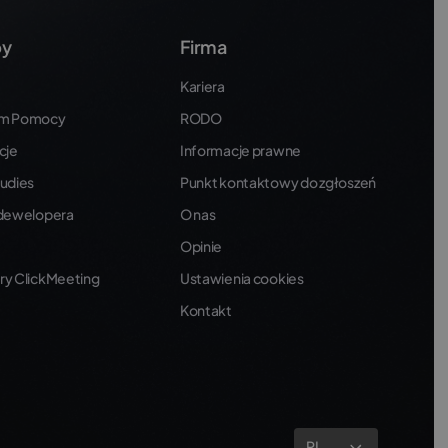
by
Firma
Kariera
um Pomocy
RODO
cje
Informacje prawne
udies
Punkt kontaktowy do zgłoszeń
 dewelopera
O nas
Opinie
ry ClickMeeting
Ustawienia cookies
Kontakt
PL