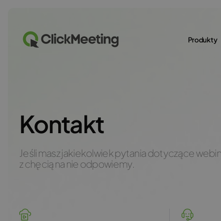
Produkty
Kontakt
Jeśli masz jakiekolwiek pytania dotyczące webi
z chęcią na nie odpowiemy.