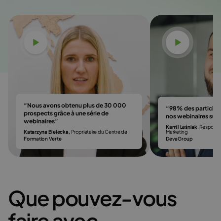
Voir la vidéo
Voir la vi
“Nous avons obtenu plus de 30 000
“98% des particip
prospects grâce à une série de
nos webinaires sur
webinaires”
Kamil Leśniak
, Respons
Katarzyna Bielecka,
Propriétaire du Centre de
Marketing
Formation Verte
DevaGroup
Que pouvez-vous
faire avec