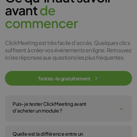
avant
d
e
c
o
m
m
e
n
c
e
r
ClickMeeting est très facile d’accès. Quelques clics
suffisent à créer vos événements en ligne. Retrouvez
ici les réponses aux questions les plus fréquentes.
Testez-le gratuitement
Puis-je tester ClickMeeting avant
d’acheter un module ?
Oui, bien sûr ! Vous pouvez créer un compte d’essai
gratuit ClickMeeting pour tester notre service de
webinaire pendant 14 jours. Vous n’avez pas besoin
Quelle est la différence entre un