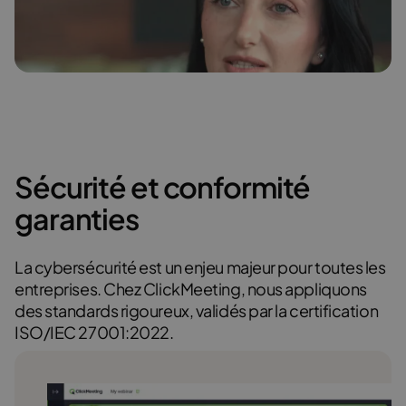
Dr Anna Budzińska
En savoir plus
Sécurité et conformité
garanties
En savoir plus
La cybersécurité est un enjeu majeur pour toutes les
entreprises. Chez ClickMeeting, nous appliquons
des standards rigoureux, validés par la certification
ISO/IEC 27001:2022.