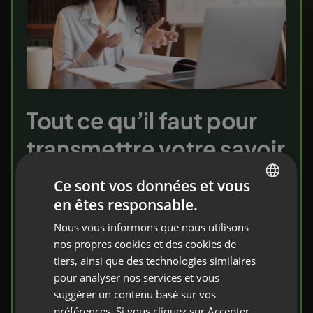
Tout ce qu’il faut pour
transmettre votre savoir
Ce sont vos données et vous
Invitez vos élèves dans une salle de classe
en êtes responsable.
virtuelle. Vous y trouverez tous les outils pour
ENGLISH
enseigner efficacement et évaluer les
Nous vous informons que nous utilisons
FRENCH
nos propres cookies et des cookies de
acquis.
GERMAN
tiers, ainsi que des technologies similaires
pour analyser nos services et vous
POLISH
Testez-le gratuitement
suggérer un contenu basé sur vos
RUSSIAN
préférences. Si vous cliquez sur Accepter