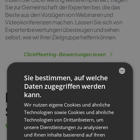
Sie zur Gemeinschaft der Experten bei, die das
Beste aus den Vorzügen von Webinaren und
Videokonferenzen machen. Lassen Sie sich von
Expertenbewertungen überzeugen und sehen
selbst, wie wir Ihrer Zielgruppe helfen können.
ClickMeeting-Bewertungen lesen
Sie bestimmen, auf welche
Daten zugegriffen werden
ENGLISH
Beginnen Sie in vier
kann.
FRENCH
Wir nutzen eigene Cookies und ähnliche
Schritten
z
u
GERMAN
Technologien sowie Cookies und ähnliche
Technologien von Drittanbietern, um
POLISH
v
e
r
d
i
e
n
e
n
unsere Dienstleistungen zu analysieren
RUSSIAN
und Ihnen Inhalte basierend auf Ihren
SPANISH