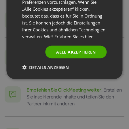
Präferenzen vorzuschlagen. Wenn Sie
„Alle Cookies akzeptieren“ klicken,
PORTUGUESE
Füllen Sie das Formular aus
und melde sich für
bedeutet das, dass es für Sie in Ordnung
ITALIAN
das Partnerprogramm an
ist. Sie können jedoch die Einstellungen
Ihrer Cookies und ähnlichen Technologien
verwalten. Wie? Erfahren Sie es
hier
ALLE AKZEPTIEREN
Laden Sie den Partnerlink
und das
Werbematerial herunter
DETAILS ANZEIGEN
Empfehlen Sie ClickMeeting weiter!
Erstellen
Sie inspirierende Inhalte und teilen Sie den
Partnerlink mit anderen