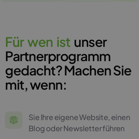
F
ü
r
w
e
n
i
s
t
unser
Partnerprogramm
gedacht? Machen Sie
mit, wenn:
Sie Ihre eigene Website, einen
Blog oder Newsletter führen