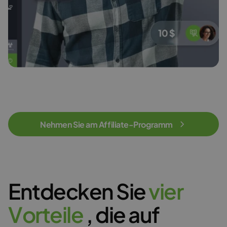
Nehmen Sie am Affiliate-Programm
Entdecken Sie
v
i
e
r
V
o
r
t
e
i
l
e
, die auf