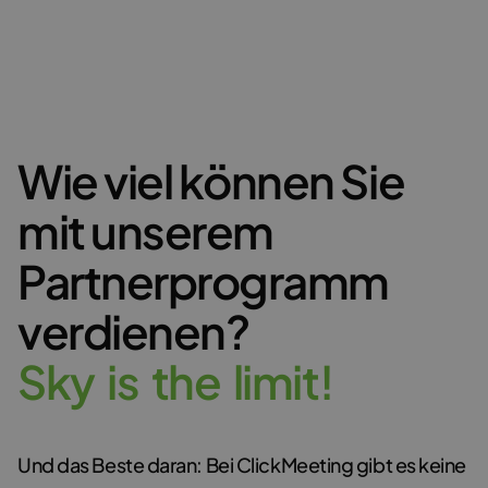
Wie viel können Sie
mit unserem
Partnerprogramm
verdienen?
S
k
y
i
s
t
h
e
l
i
m
i
t
!
Und das Beste daran: Bei ClickMeeting gibt es keine