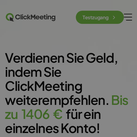
Testzugang
Verdienen Sie Geld,
indem Sie
ClickMeeting
weiterempfehlen.
B
i
s
z
u
1
4
0
6
€
für ein
einzelnes Konto!