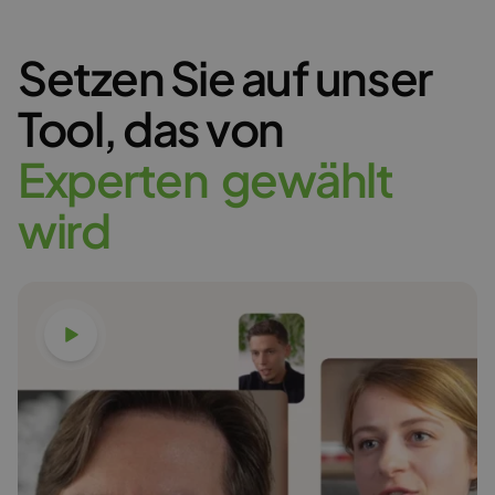
Setzen Sie auf unser
Tool,
das von
E
x
p
e
r
t
e
n
g
e
w
ä
h
l
t
w
i
r
d
Video ansehen