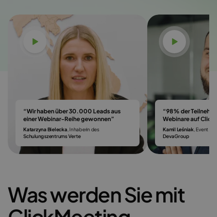
Video ansehen
Video an
“Wir haben über 30.000 Leads aus
“98% der Teilnehme
einer Webinar-Reihe gewonnen”
Webinare auf Clic
Katarzyna Bielecka
, Inhaberin des
Kamil Leśniak
, Event & 
Schulungszentrums Verte
DevaGroup
Was werden Sie mit
ClickMeeting