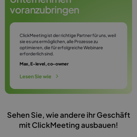
Kostenlos testen
voranzubringen
ClickMeeting ist der richtige Partner für uns, weil
sie es uns ermöglichen, alle Prozesse zu
optimieren, die für erfolgreiche Webinare
erforderlich sind.
Max, E-level, co-owner
Lesen Sie wie
Sehen Sie, wie andere ihr Geschäft
mit ClickMeeting ausbauen!