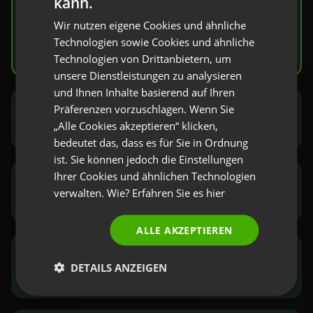
kann.
FRENCH
Wir nutzen eigene Cookies und ähnliche
GERMAN
Mehr erfahren
Technologien sowie Cookies und ähnliche
Technologien von Drittanbietern, um
POLISH
unsere Dienstleistungen zu analysieren
RUSSIAN
und Ihnen Inhalte basierend auf Ihren
SPANISH
Präferenzen vorzuschlagen. Wenn Sie
Marketingfachleute und Vertriebsmitarbeiter
„Alle Cookies akzeptieren“ klicken,
PORTUGUESE
bedeutet das, dass es für Sie in Ordnung
ITALIAN
ist. Sie können jedoch die Einstellungen
Ihrer Cookies und ähnlichen Technologien
NGOs und öffentlicher Sektor
verwalten. Wie? Erfahren Sie es
hier
ALLE AKZEPTIEREN
Manager und Berater
DETAILS ANZEIGEN