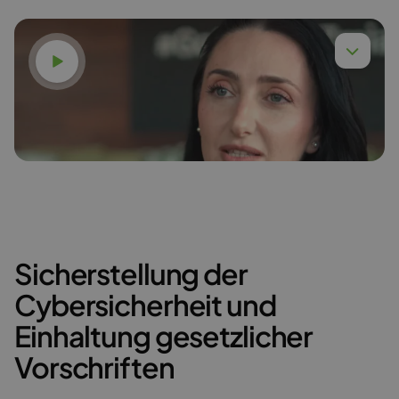
Video ansehen
Dr. Anna Budzińska,
Mehr lesen
Sicherstellung der
Karina Gudzak
Cybersicherheit und
Mehr lesen
Einhaltung gesetzlicher
Vorschriften