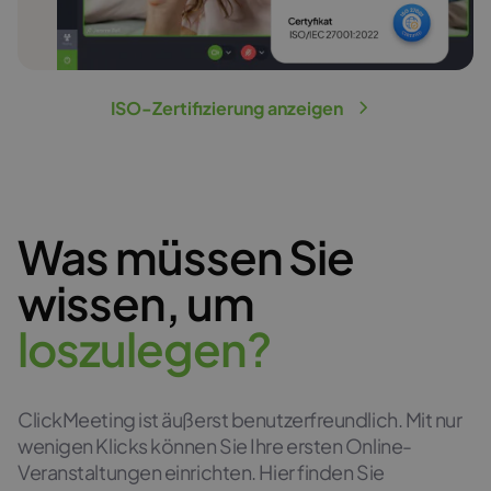
ISO-Zertifizierung anzeigen
Was müssen Sie
wissen, um
l
o
s
z
u
l
e
g
e
n
?
ClickMeeting ist äußerst benutzerfreundlich. Mit nur
wenigen Klicks können Sie Ihre ersten Online-
Veranstaltungen einrichten. Hier finden Sie