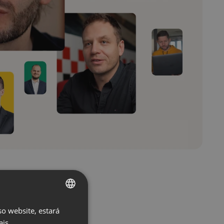
so website, estará
ENGLISH
ais