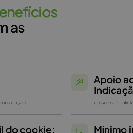
e
n
e
f
í
c
i
o
s
m as
Apoio a
Indicaçã
ua indicação
nosso especialista
il do cookie:
Mínimo 