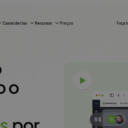
Preços
Casos de Uso
Recursos
Faça l
o
 o
Assista ao vídeo
s
por