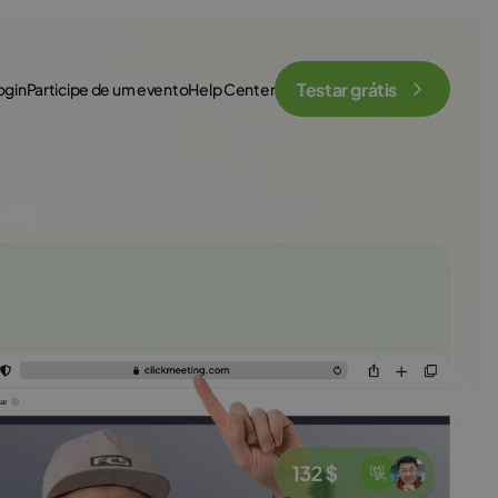
Testar grátis
ogin
Participe de um evento
Help Center