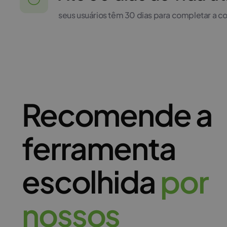
seus usuários têm 30 dias para completar a 
Recomende a
ferramenta
escolhida
p
o
r
n
o
s
s
o
s