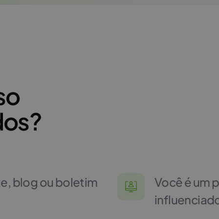
so
dos?
te, blog ou boletim
Você é um p
influenciad