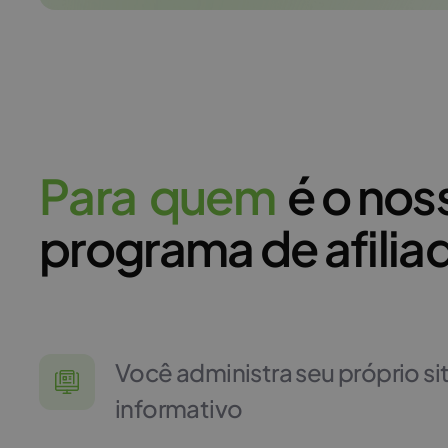
P
a
r
a
q
u
e
m
é o nos
programa de afilia
Você administra seu próprio si
informativo