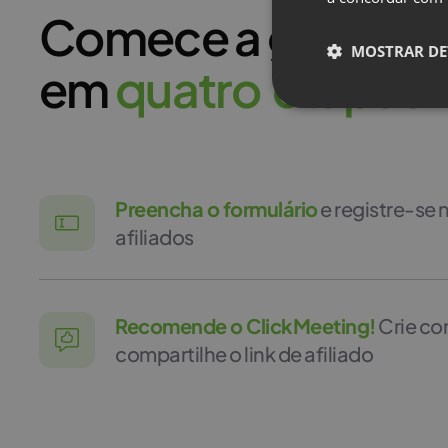
Comece a ganhar d
MOSTRAR DE
em
q
u
a
t
r
o
e
t
a
p
a
s
Preencha o formulário
e registre-se
afiliados
Recomende o ClickMeeting!
Crie co
compartilhe o link de afiliado