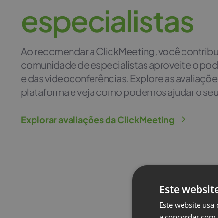
e
s
p
e
c
i
a
l
i
s
t
a
s
Ao recomendar a ClickMeeting, você contribui
comunidade de especialistas aproveite o pod
e das videoconferências. Explore as avaliaçõe
plataforma e veja como podemos ajudar o seu
Explorar avaliações da ClickMeeting
Este websit
Este website usa 
a concordar com 