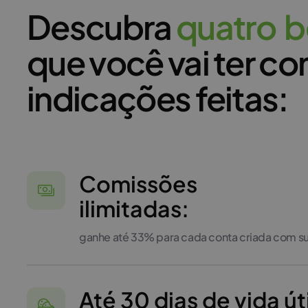
Descubra
q
u
a
t
r
o
b
que você vai ter co
indicações feitas:
Comissões
ilimitadas:
ganhe até 33% para cada conta criada com s
Até 30 dias de vida út