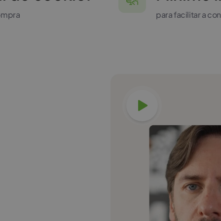
compra
para facilitar a c
Assista ao vídeo