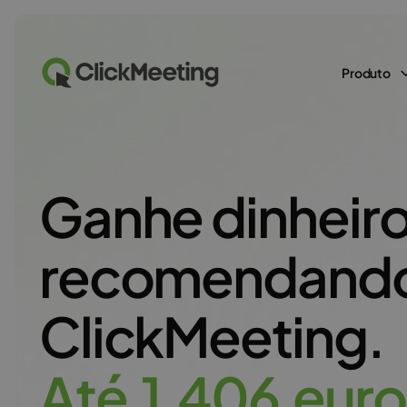
Produto
Ganhe dinheir
recomendando
ClickMeeting.
A
t
é
1
.
4
0
6
e
u
r
o