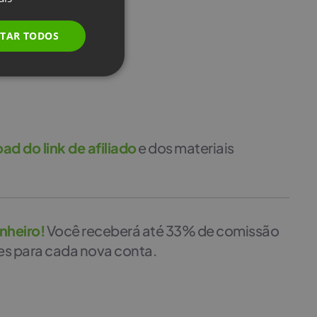
FRENCH
GERMAN
ITAR TODOS
POLISH
RUSSIAN
SPANISH
PORTUGUESE
d do link de afiliado
e dos materiais
ITALIAN
nheiro!
Você receberá até 33% de comissão
es para cada nova conta.