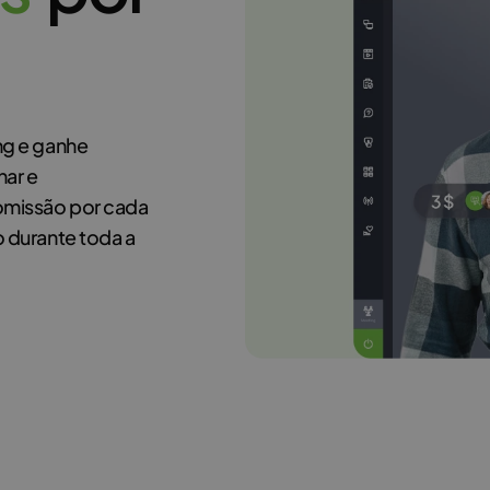
ng e ganhe
nar e
omissão por cada
 durante toda a